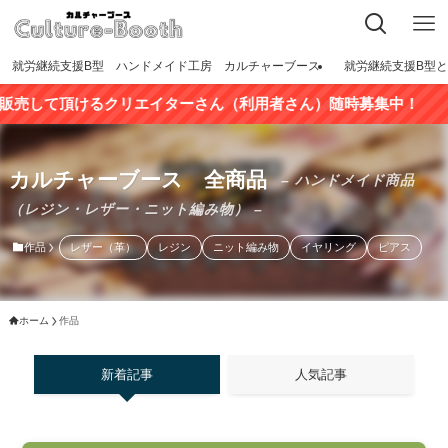
就労継続支援B型 ハンドメイド工房 カルチャーブース
就労継続支援B型
頂けるクリエイターさん（利用者さん）随時募集中！
カルチャーブース 全商品
– ハンドメイド商品
（レジン・レザー・ニット編み物） –
作品
レザー（革）
レジン
ニット編み物
イヤリング
ピアス
ホーム
作品
新着記事
人気記事