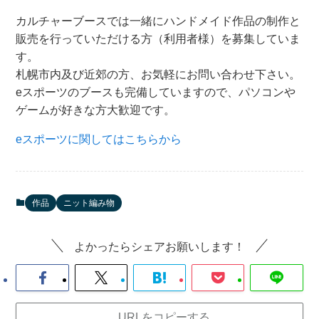
カルチャーブースでは一緒にハンドメイド作品の制作と
販売を行っていただける方（利用者様）を募集していま
す。
札幌市内及び近郊の方、お気軽にお問い合わせ下さい。
eスポーツのブースも完備していますので、パソコンや
ゲームが好きな方大歓迎です。
eスポーツに関してはこちらから
作品
ニット編み物
よかったらシェアお願いします！
URLをコピーする