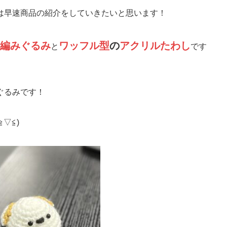
は早速商品の紹介をしていきたいと思います！
編みぐるみ
ワッフル型
の
アクリルたわし
と
です
ぐるみです！
▽≦)