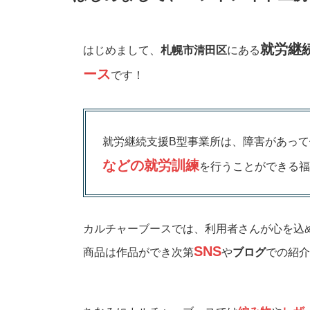
就労継
はじめまして、
札幌市清田区
にある
ース
です！
就労継続支援B型事業所は、障害があっ
などの就労訓練
を行うことができる福
カルチャーブースでは、利用者さんが心を込
SNS
商品は作品ができ次第
や
ブログ
での紹介