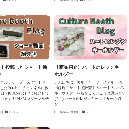
介】投稿したショート動
【商品紹介】ハートのレジンキー
①
ホルダー
カルチャーブースです！ 今
こんにちは、カルチャーブースです！ 今
したYouTubeチャンネルに投
回は現在サイトで販売中のハートのレジン
動画を何回かに分けて紹介して
キーホルダーを紹介していこうと思います
思います！今回はレザーマルチ
(*'ω'*) ハートのレジンキーホルダーの紹
介！ ...
6日
レジン
2024年3月19日
レジン