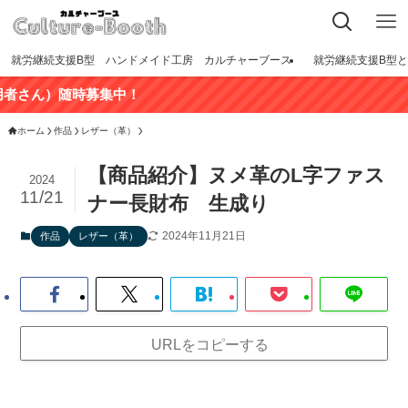
就労継続支援B型 ハンドメイド工房 カルチャーブース
就労継続支援B型
ん）随時募集中！
ホーム
作品
レザー（革）
【商品紹介】ヌメ革のL字ファス
2024
11/21
ナー長財布 生成り
2024年11月21日
作品
レザー（革）
URLをコピーする