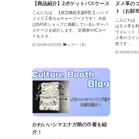
【商品紹介】2ポケットパスケース
ヌメ革の
ト（お財
こんにちは、【就労継続支援B型 】ハンド
メイド工房カルチャーブースです！ 今回
こんにちは
はBASEショップに掲載しているレザーパ
はヌメ革を
スケースを紹介します。 定期券やICカー
ウォレット（
ドをスタ...
メ革のコイン
色です ...
2024年10月23日
レザー（革）
2024年10月
かわいいシマエナガ柄の巾着を紹
介！