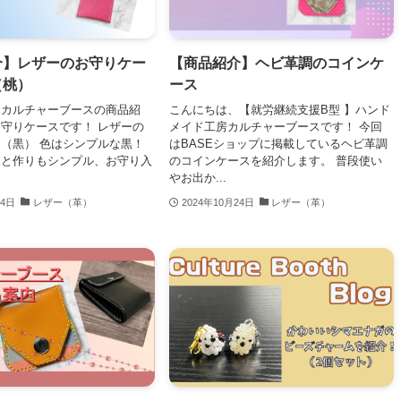
介】レザーのお守りケー
【商品紹介】ヘビ革調のコインケ
（桃）
ース
、カルチャーブースの商品紹
こんにちは、【就労継続支援B型 】ハンド
守りケースです！ レザーの
メイド工房カルチャーブースです！ 今回
（黒） 色はシンプルな黒！
はBASEショップに掲載しているヘビ革調
りと作りもシンプル、お守り入
のコインケースを紹介します。 普段使い
やお出か...
24日
レザー（革）
2024年10月24日
レザー（革）