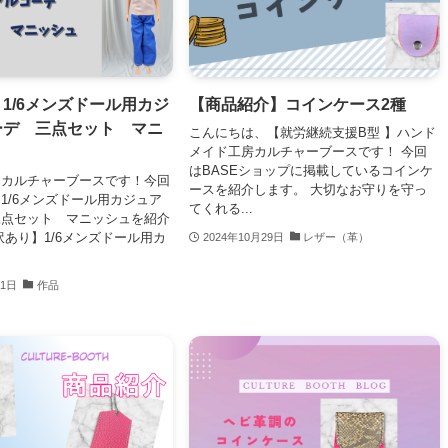
1/6メンズドール用カジ
【商品紹介】コインケース2種
ーデ 三点セット マニ
こんにちは、【就労継続支援B型 】ハンド
メイド工房カルチャーブースです！ 今回
はBASEショップに掲載しているコインケ
、カルチャーブースです！今回
ースを紹介します。 大切なお守りを守っ
1/6メンズドール用カジュア
てくれる...
三点セット マニッシュを紹介
訳あり】1/6メンズドール用カ
2024年10月29日
レザー（革）
11日
作品