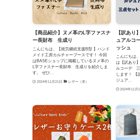
【商品紹介】ヌメ革のL字ファスナ
【訳あり】
ー長財布 生成り
ュアルコ
ッシュ
こんにちは、【就労継続支援B型 】ハンド
メイド工房カルチャーブースです！ 今回
こんにちは
はBASEショップに掲載しているヌメ革の
は【訳あり】
L字ファスナー長財布 生成りを紹介しま
ルコーデ 
す。 ぜひ...
します！ 【
ジュア...
2024年11月21日
レザー（革）
2024年11月