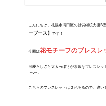
こんにちは、札幌市清田区の就労継続支援B
ーブース】
です！
花モチーフのブレスレ
今回は
可愛らしさ
と
大人っぽさ
が素敵なブレスレッ
(*^-^*)
こちらのブレスレットは２色あるので、違い