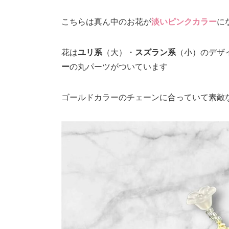
こちらは真ん中のお花が
淡いピンクカラー
に
花は
ユリ系
（大）・
スズラン系
（小）のデザ
ー
の丸パーツがついています
ゴールドカラーのチェーンに合っていて素敵