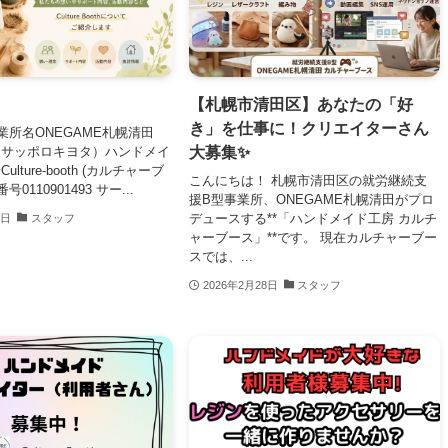
【札幌市清田区】あなたの「好
き」を仕事に！クリエイターさん
業所名ONEGAME札幌清田
大募集✨
ムサッポロキヨタ）ハンドメイ
lture-booth (カルチャーブ
こんにちは！ 札幌市清田区の就労継続支
0110901493 サー...
援B型事業所、ONEGAME札幌清田がプロ
デュースする**「ハンドメイド工房 カルチ
7日
スタッフ
ャーブース」**です。 現在カルチャーブー
スでは、...
2026年2月28日
スタッフ