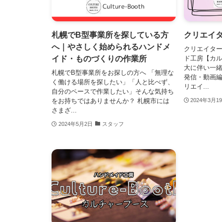
札幌でB型事業所を探している方
クリエイ
へ｜やさしく始められるハンドメ
クリエイター
イド・ものづくりの作業所
ド工房【カ
大に伴い一緒
札幌でB型事業所をお探しの方へ 「無理な
発信・動画
く働ける場所を探したい」「人と比べず、
リエイ...
自分のペースで作業したい」そんな気持ち
をお持ちではありませんか？ 札幌市には
2024年3月1
さまざ...
2024年5月2日
スタッフ