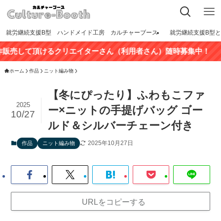
就労継続支援B型 ハンドメイド工房 カルチャーブース
就労継続支援B型
るクリエイターさん（利用者さん）随時募集中！
ホーム
作品
ニット編み物
【冬にぴったり】ふわもこファ
2025
ー×ニットの手提げバッグ ゴー
10/27
ルド＆シルバーチェーン付き
2025年10月27日
作品
ニット編み物
URLをコピーする